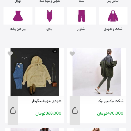
لباس زیر
ست
بارانی و ترنچ کت
اورآل
شکت و هودی
شلوار
بادی
پیراهن زنانه
شکت ترکیبی ترک
هودی تدی فینگردار
490,000
تومان
368,000
تومان