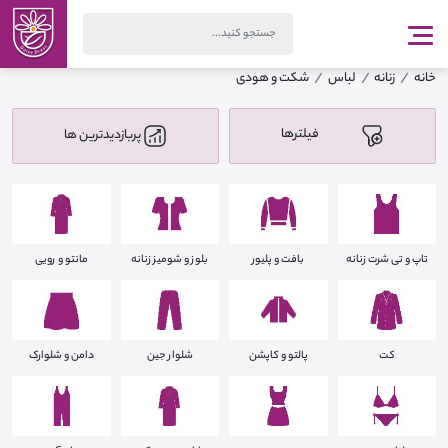
خانه
زنانه
لباس
شکت و هودی
فیلترها
پربازدیدترین ها
تاپ و تی شرت زنانه
بافت و پلیور
بلوز و شومیز زنانه
مانتو و رویی
کت
پالتو و کاپشن
شلوار جین
دامن و شلوارک