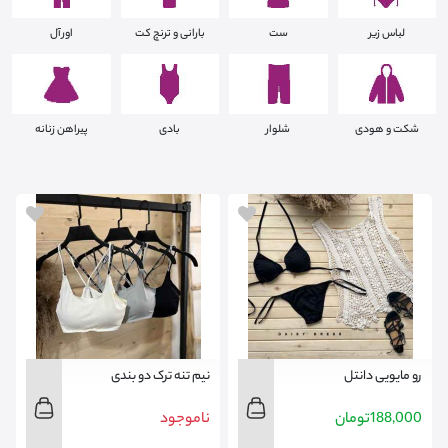
لباس زیر
ست
بارانی و ترنچ کت
اورآل
شکت و هودی
شلوار
بادی
پیراهن زنانه
رو مایویی دانتل
نیم تنه ترک دو بندی
188,000
تومان
ناموجود