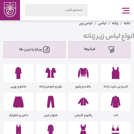
خانه
زنانه
لباس
لباس زیر
انواع لباس زیر زنانه
فیلترها
پربازدیدترین ها
تاپ و تی شرت زنانه
بافت و پلیور
بلوز و شومیز زنانه
مانتو و رویی
کت
پالتو و کاپشن
شلوار جین
دامن و شلوارک