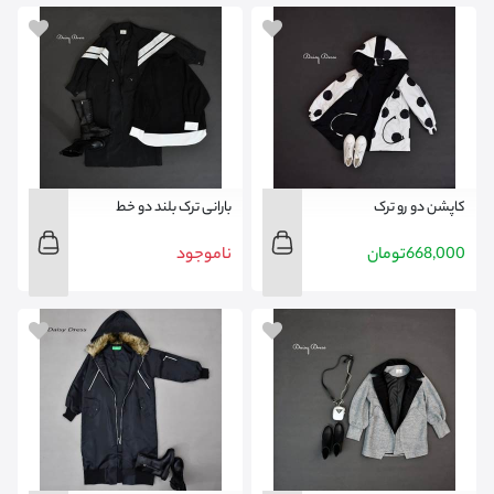
کاپشن دو رو ترک
بارانی ترک بلند دو خط
668,000
تومان
ناموجود