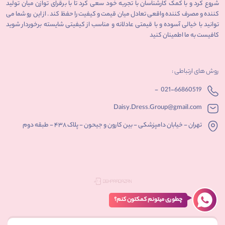
شروع کرد و با کمک کارشناسان با تجربه خود سعی کرد تا با برقرای توازن میان تولید
کننده و مصرف کننده واقعی تعادل میان قیمت و کیفیت را حفظ کند . از این رو شما می
توانید با خیالی آسوده و با قیمتی عادلانه و مناسب از کیفیتی شایسته برخوردار شوید
کافیست به ما اطمینان کنید
روش های ارتباطی :
-
021-66860519
Daisy.Dress.Group@gmail.com
تهران - خیابان دامپزشکی - بین کارون و جیحون - پلاک ۴۳۸ - طبقه دوم
چطوری میتونم کمکتون کنم؟