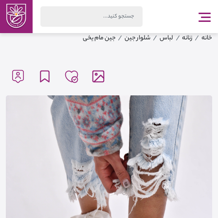
خانه
زنانه
لباس
شلوار جین
جین مام یخی