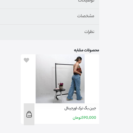
توضیحات
مشخصات
نظرات
محصولات مشابه
جین بگ ترک اورجینال
590,000
تومان