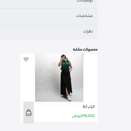
توضیحات
مشخصات
نظرات
محصولات مشابه
کراپ آیلا
298,000
تومان