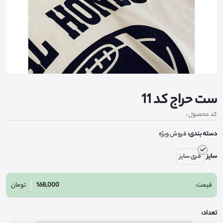
ست حراج کد 11
کد محصول :
دسته بندی:
فروش ویژه
سایز
فری سایز
قیمت:
168,000
تومان
تعداد: