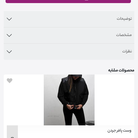
توضیحات
مشخصات
نظرات
محصولات مشابه
وست پافر جردن
ش