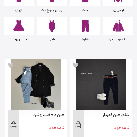
لباس زیر
ست
بارانی و ترنچ کت
اورآل
شکت و هودی
شلوار
بادی
پیراهن زنانه
شلوار جین کمردار
جین مام فیت روشن
ناموجود
ناموجود