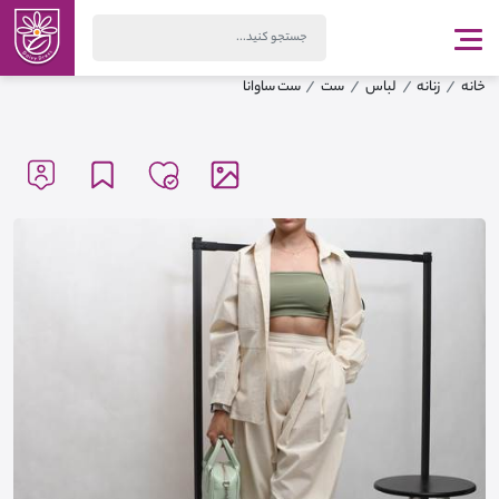
خانه
زنانه
لباس
ست
ست ساوانا