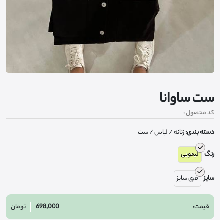
ست ساوانا
کد محصول :
دسته بندی:
زنانه
/ لباس
/ ست
رنگ
لیمویی
سایز
فری سایز
قیمت:
698,000
تومان