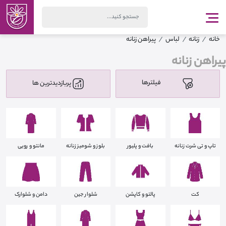
خانه
زنانه
لباس
پیراهن زنانه
پیراهن زنانه
فیلترها
پربازدیدترین ها
تاپ و تی شرت زنانه
بافت و پلیور
بلوز و شومیز زنانه
مانتو و رویی
کت
پالتو و کاپشن
شلوار جین
دامن و شلوارک